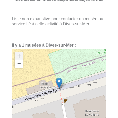
Liste non exhaustive pour contacter un musée ou
service lié à cette activité à Dives-sur-Mer.
Il y a 1 musées à Dives-sur-Mer :
+
−