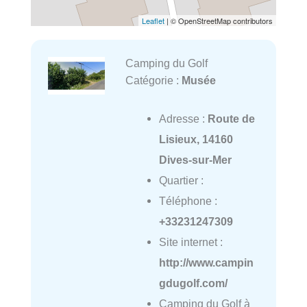
Leaflet
| © OpenStreetMap contributors
Camping du Golf
Catégorie :
Musée
Adresse :
Route de
Lisieux, 14160
Dives-sur-Mer
Quartier :
Téléphone :
+33231247309
Site internet :
http://www.campin
gdugolf.com/
Camping du Golf à