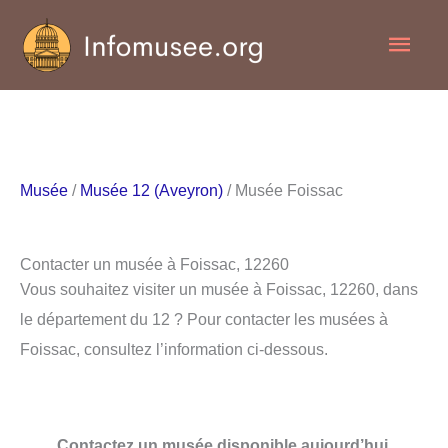
Aller
Men
au
contenu
princ
Musée
/
Musée 12 (Aveyron)
/ Musée Foissac
Contacter un musée à Foissac, 12260
Vous souhaitez visiter un musée à Foissac, 12260, dans
le département du 12 ? Pour contacter les musées à
Foissac, consultez l’information ci-dessous.
Contactez un musée disponible aujourd’hui.