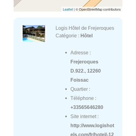
Leaflet
| © OpenStreetMap contributors
Logis Hôtel de Frejeroques
Catégorie :
Hôtel
Adresse :
Frejeroques
D.922., 12260
Foissac
Quartier :
Téléphone :
+33565646280
Site internet :
http://www.logishot
els.com/fr/hotel/-12