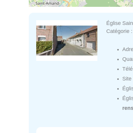
Église Sai
Catégorie 
Adr
Quar
Tél
Site
Égli
Égli
ren