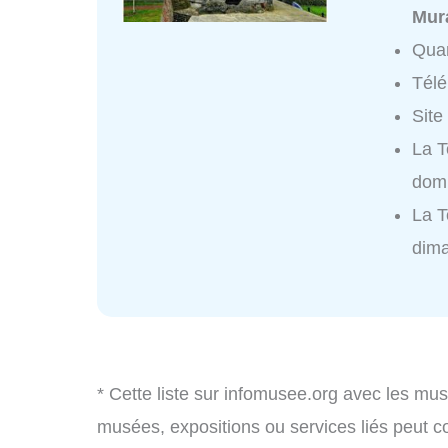
Mur
Quar
Tél
Site
La T
domi
La T
dim
* Cette liste sur infomusee.org avec les mus
musées, expositions ou services liés peut 