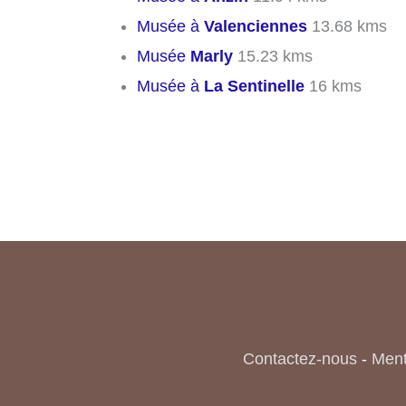
Musée à
Valenciennes
13.68 kms
Musée
Marly
15.23 kms
Musée à
La Sentinelle
16 kms
Contactez-nous
-
Ment