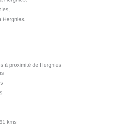
nies,
à Hergnies.
es à proximité de Hergnies
ms
ms
s
61 kms