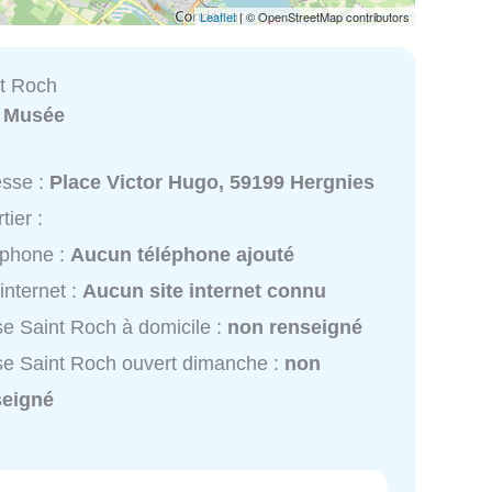
Leaflet
| © OpenStreetMap contributors
nt Roch
:
Musée
esse :
Place Victor Hugo, 59199 Hergnies
tier :
éphone :
Aucun téléphone ajouté
 internet :
Aucun site internet connu
se Saint Roch à domicile :
non renseigné
se Saint Roch ouvert dimanche :
non
seigné