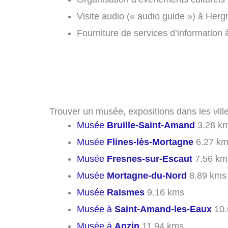
Visite audio (« audio guide ») à Herg
Fourniture de services d’information 
Trouver un musée, expositions dans les vill
Musée
Bruille-Saint-Amand
3.28 k
Musée
Flines-lès-Mortagne
6.27 k
Musée
Fresnes-sur-Escaut
7.56 km
Musée
Mortagne-du-Nord
8.89 kms
Musée
Raismes
9.16 kms
Musée à
Saint-Amand-les-Eaux
10.
Musée à
Anzin
11.94 kms