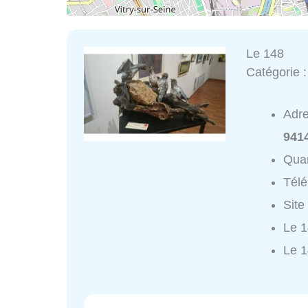
Le 148
Catégorie 
Adr
9414
Quar
Tél
Site
Le 1
Le 1