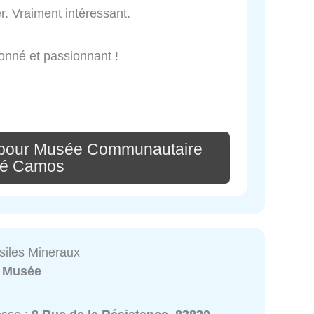
er. Vraiment intéressant.
ionné et passionnant !
 pour Musée Communautaire
ré Camos
iles Mineraux
:
Musée