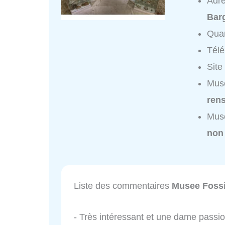
Adr
Bar
Quar
Tél
Site
Muse
ren
Muse
non
Liste des commentaires
Musee Fossi
- Très intéressant et une dame passi