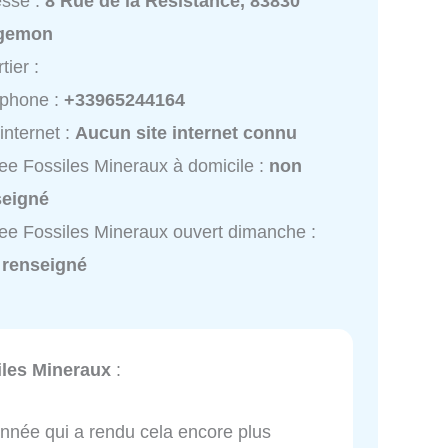
esse :
8 Rue de la Résistance, 83830
gemon
tier :
éphone :
+33965244164
 internet :
Aucun site internet connu
e Fossiles Mineraux à domicile :
non
seigné
e Fossiles Mineraux ouvert dimanche :
 renseigné
les Mineraux
:
onnée qui a rendu cela encore plus