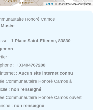
Leaflet
| © OpenStreetMap contributors
munautaire Honoré Camos
:
Musée
esse :
1 Place Saint-Etienne, 83830
gemon
tier :
éphone :
+33494767288
 internet :
Aucun site internet connu
ée Communautaire Honoré Camos à
cile :
non renseigné
ée Communautaire Honoré Camos ouvert
anche :
non renseigné