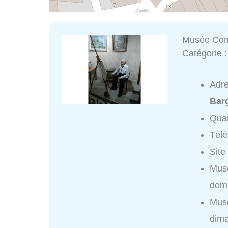
Musée Com
Catégorie 
Adr
Bar
Quar
Tél
Site
Mus
domi
Mus
dim