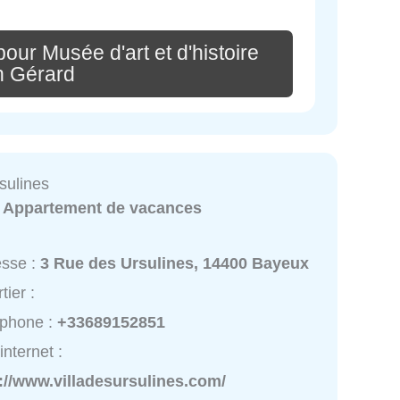
our Musée d'art et d'histoire
n Gérard
rsulines
:
Appartement de vacances
esse :
3 Rue des Ursulines, 14400 Bayeux
tier :
éphone :
+33689152851
internet :
://www.villadesursulines.com/