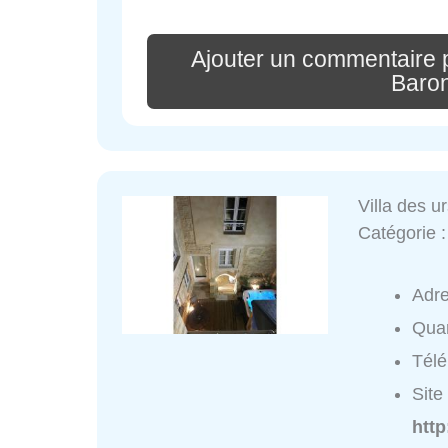
Ajouter un commentaire p
Baro
Villa des u
Catégorie 
Adr
Quar
Tél
Site 
http