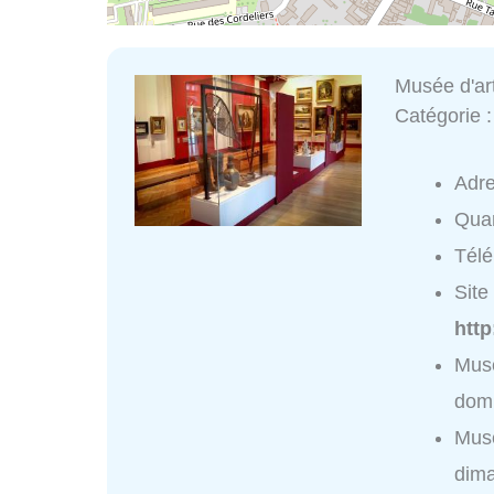
Musée d'art
Catégorie 
Adr
Quar
Tél
Site 
htt
Musé
domi
Musé
dim