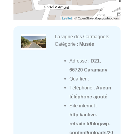
Leaflet
| © OpenStreetMap contributors
La vigne des Carmagnols
Catégorie :
Musée
Adresse :
D21,
66720 Caramany
Quartier :
Téléphone :
Aucun
téléphone ajouté
Site internet :
http://active-
retraite.fr/blog/wp-
content/uploads/20