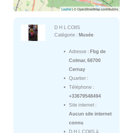
Leaflet
| © OpenStreetMap contributors
D H L COlIS
Catégorie :
Musée
Adresse :
Fbg de
Colmar, 68700
Cernay
Quartier :
Téléphone :
+33679548494
Site internet :
Aucun site internet
connu
D H L COlIS à