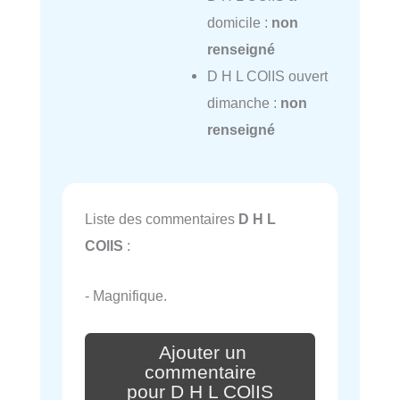
domicile :
non
renseigné
D H L COlIS ouvert
dimanche :
non
renseigné
Liste des commentaires
D H L
COlIS
:
- Magnifique.
Ajouter un
commentaire
pour D H L COlIS