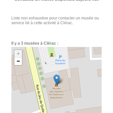
Liste non exhaustive pour contacter un musée ou
service lié à cette activité à Clérac.
Il y a 3 musées à Clérac :
+
−