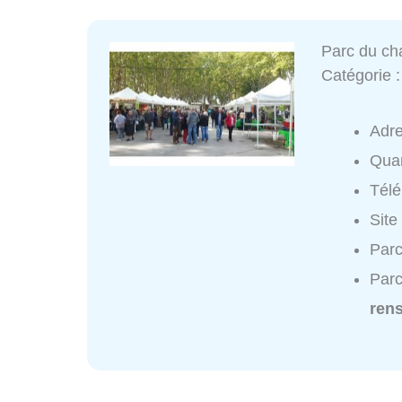
Parc du ch
Catégorie 
Adr
Quar
Tél
Site
Parc
Parc
ren