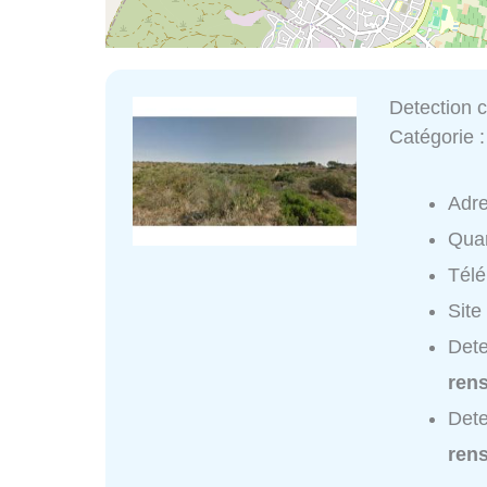
Detection 
Catégorie 
Adr
Quar
Tél
Site
Dete
ren
Dete
ren