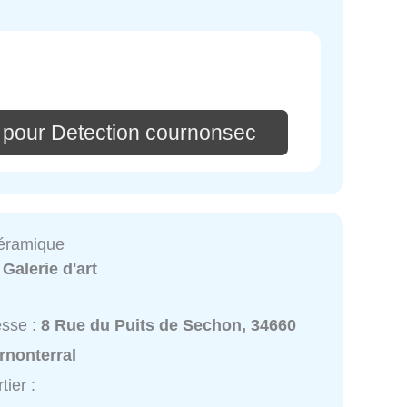
 pour Detection cournonsec
éramique
:
Galerie d'art
esse :
8 Rue du Puits de Sechon, 34660
rnonterral
tier :