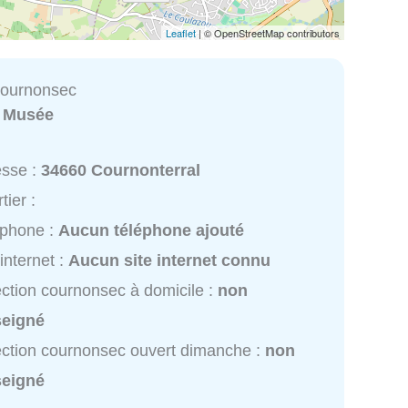
Leaflet
| © OpenStreetMap contributors
cournonsec
:
Musée
esse :
34660 Cournonterral
tier :
éphone :
Aucun téléphone ajouté
 internet :
Aucun site internet connu
ction cournonsec à domicile :
non
seigné
ction cournonsec ouvert dimanche :
non
seigné