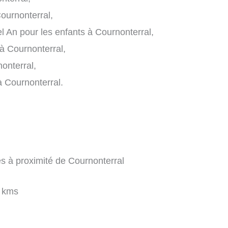
urnonterral,
 An pour les enfants à Cournonterral,
à Cournonterral,
nonterral,
à Cournonterral.
es à proximité de Cournonterral
 kms