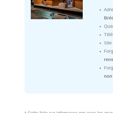
Adr
Bré
Quar
Tél
Site
Forg
ren
Forg
non