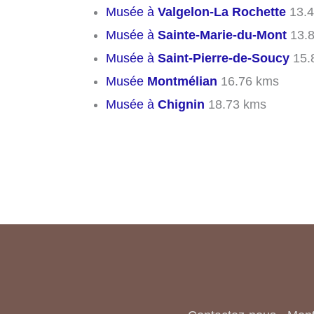
Musée à
Valgelon-La Rochette
13.4
Musée à
Sainte-Marie-du-Mont
13.8
Musée à
Saint-Pierre-de-Soucy
15.
Musée
Montmélian
16.76 kms
Musée à
Chignin
18.73 kms