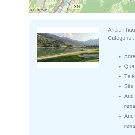
Ancien hau
Catégorie 
Adr
Quar
Tél
Site
Anci
ren
Anci
ren