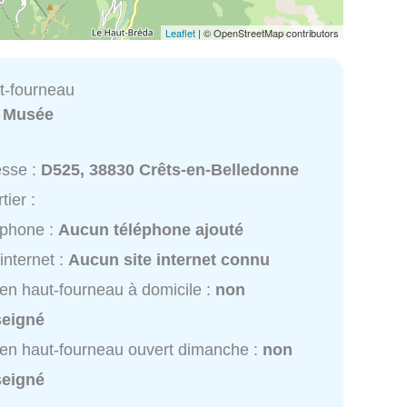
Leaflet
| © OpenStreetMap contributors
t-fourneau
:
Musée
esse :
D525, 38830 Crêts-en-Belledonne
tier :
éphone :
Aucun téléphone ajouté
 internet :
Aucun site internet connu
en haut-fourneau à domicile :
non
seigné
en haut-fourneau ouvert dimanche :
non
seigné