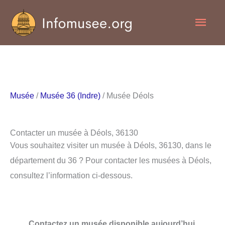
Aller
Men
au
contenu
princ
Musée
/
Musée 36 (Indre)
/ Musée Déols
Contacter un musée à Déols, 36130
Vous souhaitez visiter un musée à Déols, 36130, dans le
département du 36 ? Pour contacter les musées à Déols,
consultez l’information ci-dessous.
Contactez un musée disponible aujourd’hui.