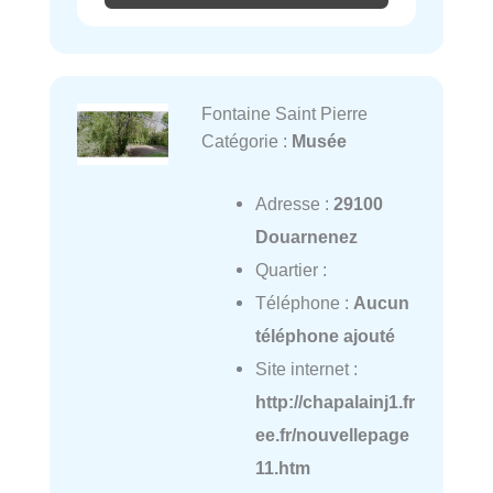
Fontaine Saint Pierre
Catégorie :
Musée
Adresse :
29100
Douarnenez
Quartier :
Téléphone :
Aucun
téléphone ajouté
Site internet :
http://chapalainj1.fr
ee.fr/nouvellepage
11.htm