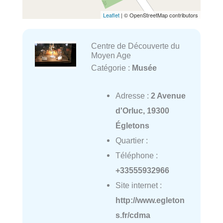
Leaflet
| © OpenStreetMap contributors
Centre de Découverte du
Moyen Age
Catégorie :
Musée
Adresse :
2 Avenue
d'Orluc, 19300
Égletons
Quartier :
Téléphone :
+33555932966
Site internet :
http://www.egleton
s.fr/cdma