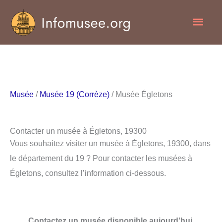
Aller
Men
au
contenu
princ
Musée
/
Musée 19 (Corrèze)
/ Musée Égletons
Contacter un musée à Égletons, 19300
Vous souhaitez visiter un musée à Égletons, 19300, dans
le département du 19 ? Pour contacter les musées à
Égletons, consultez l’information ci-dessous.
Contactez un musée disponible aujourd’hui.