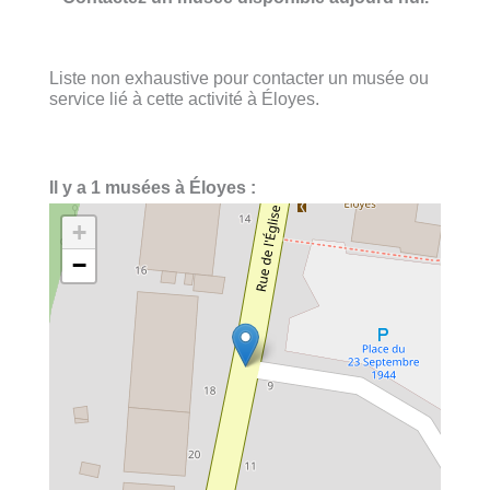
Liste non exhaustive pour contacter un musée ou
service lié à cette activité à Éloyes.
Il y a 1 musées à Éloyes :
+
−