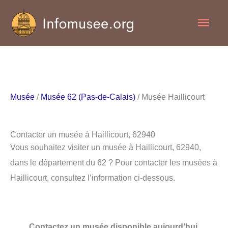
Aller
Men
au
contenu
princ
Musée
/
Musée 62 (Pas-de-Calais)
/ Musée Haillicourt
Contacter un musée à Haillicourt, 62940
Vous souhaitez visiter un musée à Haillicourt, 62940,
dans le département du 62 ? Pour contacter les musées à
Haillicourt, consultez l’information ci-dessous.
Contactez un musée disponible aujourd’hui.