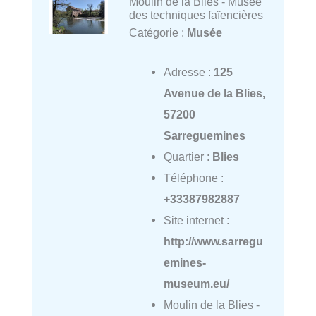
Moulin de la Blies - Musée
des techniques faïencières
Catégorie :
Musée
Adresse :
125
Avenue de la Blies,
57200
Sarreguemines
Quartier :
Blies
Téléphone :
+33387982887
Site internet :
http://www.sarregu
emines-
museum.eu/
Moulin de la Blies -