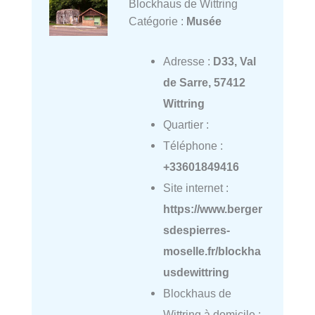
Blockhaus de Wittring
Catégorie :
Musée
Adresse :
D33, Val
de Sarre, 57412
Wittring
Quartier :
Téléphone :
+33601849416
Site internet :
https://www.berger
sdespierres-
moselle.fr/blockha
usdewittring
Blockhaus de
Wittring à domicile :