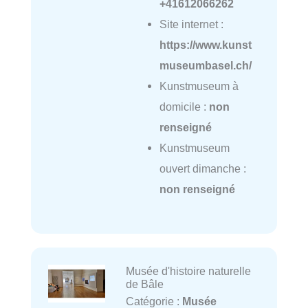
+41612066262
Site internet :
https://www.kunst
museumbasel.ch/
Kunstmuseum à
domicile :
non
renseigné
Kunstmuseum
ouvert dimanche :
non renseigné
Musée d'histoire naturelle
de Bâle
Catégorie :
Musée