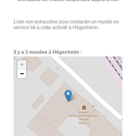
Liste non exhaustive pour contacter un musée ou
service lié à cette activité à Hégenheim.
Il y a 3 musées à Hégenheim :
+
−