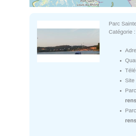
Parc Saint
Catégorie 
Adr
Quar
Tél
Site
Parc
ren
Parc
ren