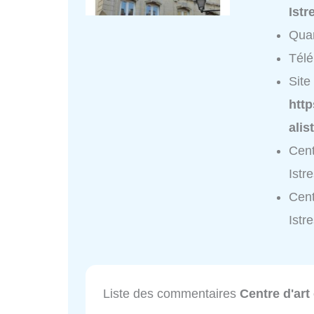
Istr
Quar
Tél
Site 
htt
alis
Cent
Istr
Cent
Istr
Liste des commentaires
Centre d'art