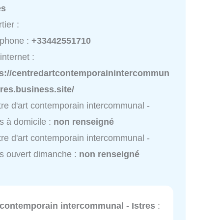
es
tier :
éphone :
+33442551710
internet :
ps://centredartcontemporainintercommun
tres.business.site/
re d'art contemporain intercommunal -
es à domicile :
non renseigné
re d'art contemporain intercommunal -
es ouvert dimanche :
non renseigné
 contemporain intercommunal - Istres
: