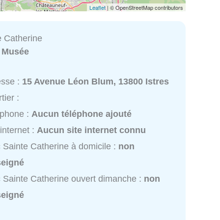
Leaflet
| © OpenStreetMap contributors
e Catherine
:
Musée
esse :
15 Avenue Léon Blum, 13800 Istres
tier :
éphone :
Aucun téléphone ajouté
 internet :
Aucun site internet connu
 Sainte Catherine à domicile :
non
seigné
 Sainte Catherine ouvert dimanche :
non
seigné