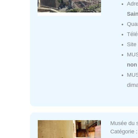
Adr
Sai
Quar
Tél
Site
MUS
non
MUS
dim
Musée du s
Catégorie 