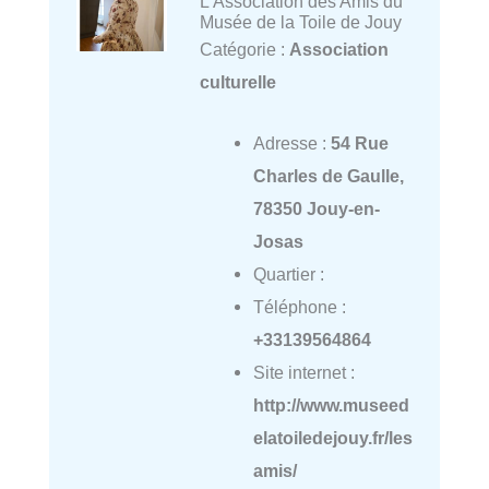
L'Association des Amis du
Musée de la Toile de Jouy
Catégorie :
Association
culturelle
Adresse :
54 Rue
Charles de Gaulle,
78350 Jouy-en-
Josas
Quartier :
Téléphone :
+33139564864
Site internet :
http://www.museed
elatoiledejouy.fr/les
amis/