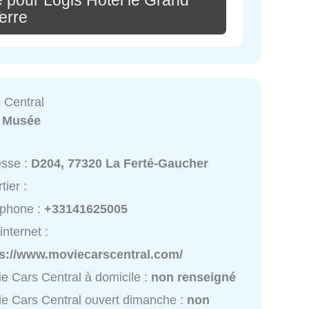
 pour Logis Hôtel le Grand
erre
 Central
:
Musée
esse :
D204, 77320 La Ferté-Gaucher
tier :
éphone :
+33141625005
internet :
ps://www.moviecarscentral.com/
e Cars Central à domicile :
non renseigné
e Cars Central ouvert dimanche :
non