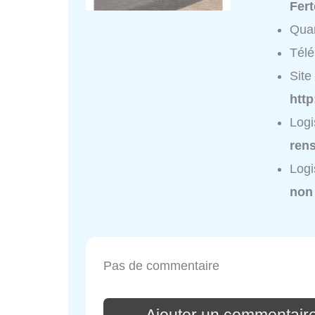
Fer
Quar
Tél
Site 
http
Logi
ren
Logi
non
Pas de commentaire