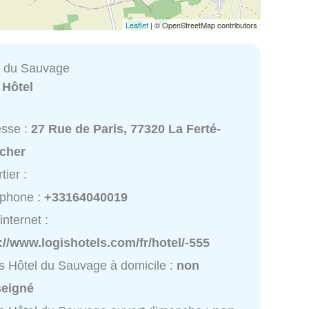
Leaflet
| © OpenStreetMap contributors
l du Sauvage
:
Hôtel
esse :
27 Rue de Paris, 77320 La Ferté-
cher
tier :
éphone :
+33164040019
internet :
://www.logishotels.com/fr/hotel/-555
s Hôtel du Sauvage à domicile :
non
seigné