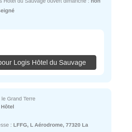
s Hôtel du Sauvage ouvert dimanche :
non
seigné
pour Logis Hôtel du Sauvage
 le Grand Terre
:
Hôtel
esse :
LFFG, L Aérodrome, 77320 La