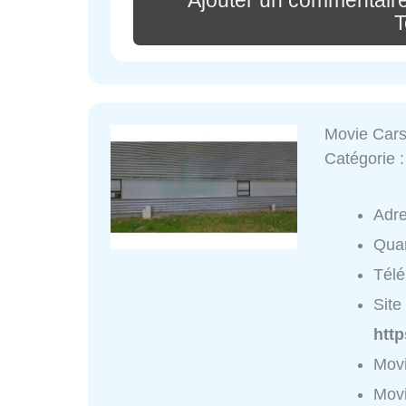
Ajouter un commentaire
T
Movie Cars
Catégorie 
Adr
Quar
Tél
Site 
htt
Movi
Movi