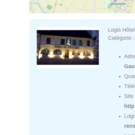
Logis Hôte
Catégorie 
Adr
Gau
Quar
Tél
Site 
http
Logi
ren