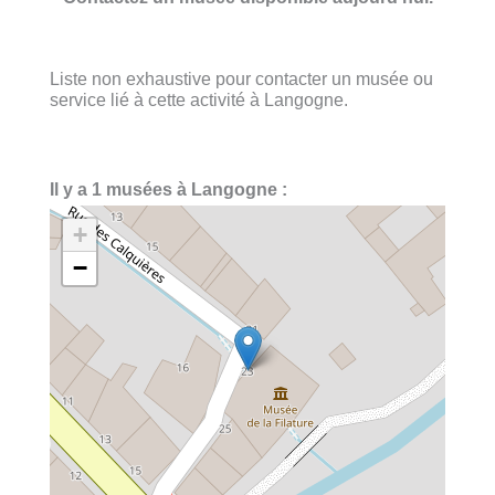
Liste non exhaustive pour contacter un musée ou
service lié à cette activité à Langogne.
Il y a 1 musées à Langogne :
+
−