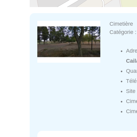
Cimetière
Catégorie 
Adr
Cail
Quar
Tél
Site
Cime
Cime