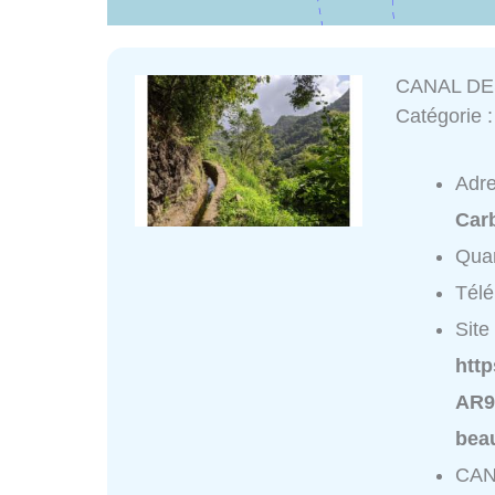
CANAL DES
Catégorie 
Adr
Carb
Quar
Tél
Site 
htt
AR9
bea
CAN