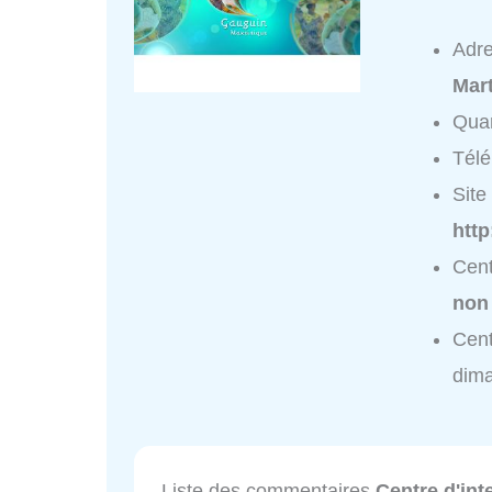
Adr
Mar
Quar
Tél
Site 
http
Cent
non
Cent
dim
Liste des commentaires
Centre d'int