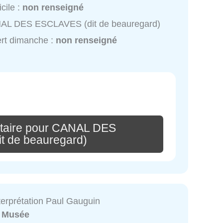
cile :
non renseigné
AL DES ESCLAVES (dit de beauregard)
rt dimanche :
non renseigné
taire pour CANAL DES
t de beauregard)
terprétation Paul Gauguin
:
Musée