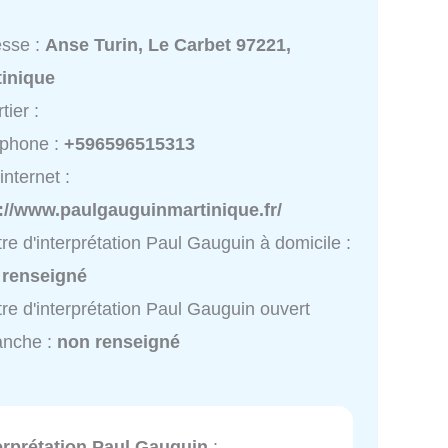
esse :
Anse Turin, Le Carbet 97221,
tinique
tier :
éphone :
+596596515313
internet :
://www.paulgauguinmartinique.fr/
re d'interprétation Paul Gauguin à domicile :
 renseigné
re d'interprétation Paul Gauguin ouvert
anche :
non renseigné
erprétation Paul Gauguin
: