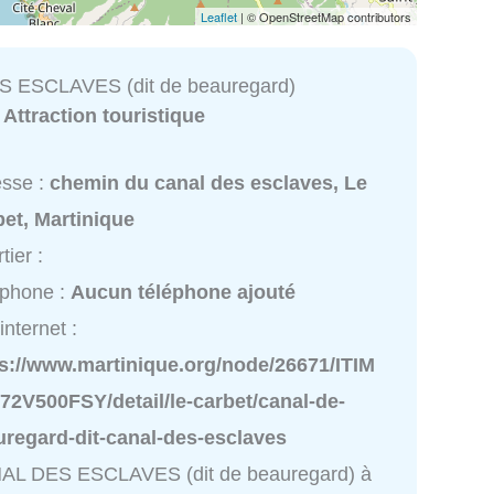
Leaflet
| © OpenStreetMap contributors
 ESCLAVES (dit de beauregard)
:
Attraction touristique
esse :
chemin du canal des esclaves, Le
et, Martinique
tier :
éphone :
Aucun téléphone ajouté
internet :
ps://www.martinique.org/node/26671/ITIM
72V500FSY/detail/le-carbet/canal-de-
uregard-dit-canal-des-esclaves
AL DES ESCLAVES (dit de beauregard) à