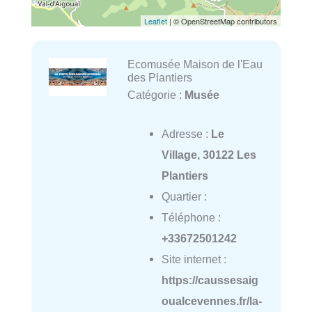
Leaflet
| © OpenStreetMap contributors
Ecomusée Maison de l'Eau
des Plantiers
Catégorie :
Musée
Adresse :
Le
Village, 30122 Les
Plantiers
Quartier :
Téléphone :
+33672501242
Site internet :
https://caussesaig
oualcevennes.fr/la-