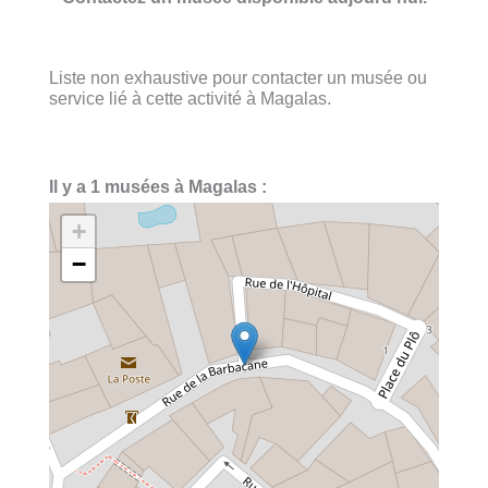
Liste non exhaustive pour contacter un musée ou
service lié à cette activité à Magalas.
Il y a 1 musées à Magalas :
+
−