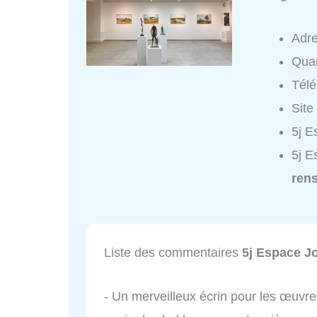
Adr
Quar
Tél
Site
5j E
5j E
ren
Liste des commentaires
5j Espace J
- Un merveilleux écrin pour les œuvre