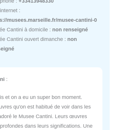
éphone :
+33413948330
internet :
s://musees.marseille.fr/musee-cantini-0
e Cantini à domicile :
non renseigné
e Cantini ouvert dimanche :
non
seigné
ni
:
is et on a eu un super bon moment.
uvres qu'on est habitué de voir dans les
 adoré le Musee Cantini. Leurs œuvres
t profondes dans leurs significations. Une