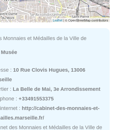
Leaflet
| © OpenStreetMap contributors
 Monnaies et Médailles de la Ville de
:
Musée
esse :
10 Rue Clovis Hugues, 13006
eille
tier :
La Belle de Mai, 3e Arrondissement
éphone :
+33491553375
 internet :
http://cabinet-des-monnaies-et-
illes.marseille.fr/
net des Monnaies et Médailles de la Ville de