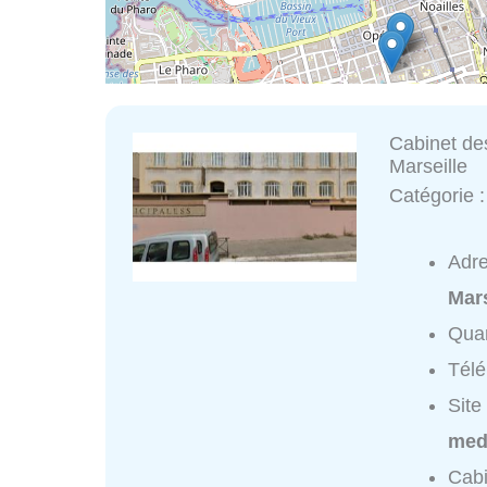
Cabinet des
Marseille
Catégorie 
Adr
Mars
Quar
Tél
Site
meda
Cabi