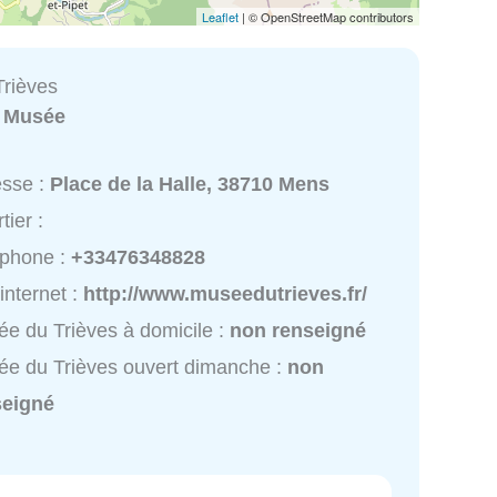
Leaflet
| © OpenStreetMap contributors
rièves
:
Musée
esse :
Place de la Halle, 38710 Mens
tier :
éphone :
+33476348828
 internet :
http://www.museedutrieves.fr/
e du Trièves à domicile :
non renseigné
e du Trièves ouvert dimanche :
non
seigné