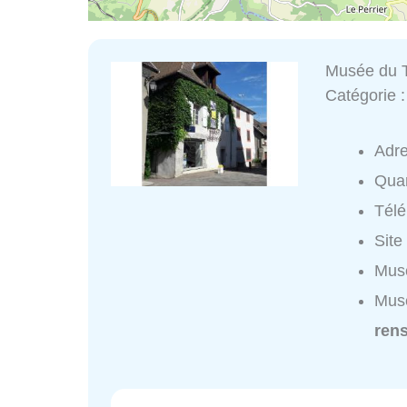
Musée du T
Catégorie 
Adr
Quar
Tél
Site
Musé
Musé
ren