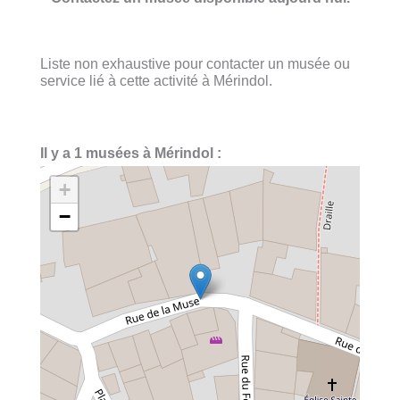
Liste non exhaustive pour contacter un musée ou
service lié à cette activité à Mérindol.
Il y a 1 musées à Mérindol :
+
−