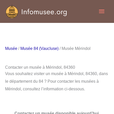
Aller
Men
au
contenu
princ
Musée
/
Musée 84 (Vaucluse)
/ Musée Mérindol
Contacter un musée à Mérindol, 84360
Vous souhaitez visiter un musée à Mérindol, 84360, dans
le département du 84 ? Pour contacter les musées à
Mérindol, consultez l’information ci-dessous.
Contactez un musée disponible aujourd’hui.