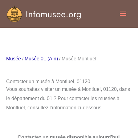
Aller
Men
au
contenu
princ
Musée
/
Musée 01 (Ain)
/ Musée Montluel
Contacter un musée à Montluel, 01120
Vous souhaitez visiter un musée à Montluel, 01120, dans
le département du 01 ? Pour contacter les musées à
Montluel, consultez l’information ci-dessous.
Contactez un musée disponible aujourd’hui.