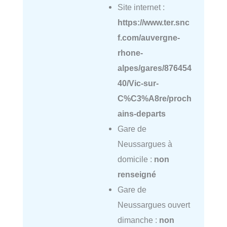
Site internet :
https://www.ter.snc
f.com/auvergne-
rhone-
alpes/gares/876454
40/Vic-sur-
C%C3%A8re/proch
ains-departs
Gare de
Neussargues à
domicile :
non
renseigné
Gare de
Neussargues ouvert
dimanche :
non