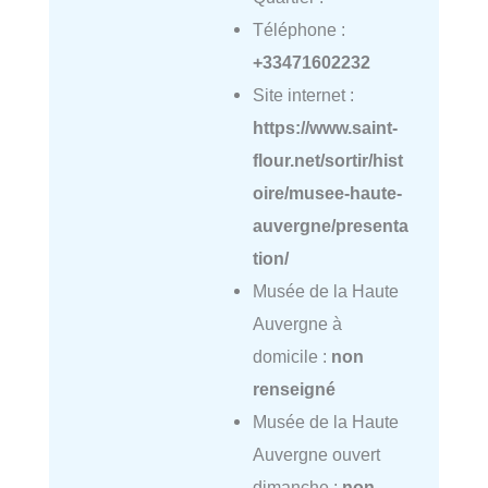
Téléphone :
+33471602232
Site internet :
https://www.saint-
flour.net/sortir/hist
oire/musee-haute-
auvergne/presenta
tion/
Musée de la Haute
Auvergne à
domicile :
non
renseigné
Musée de la Haute
Auvergne ouvert
dimanche :
non