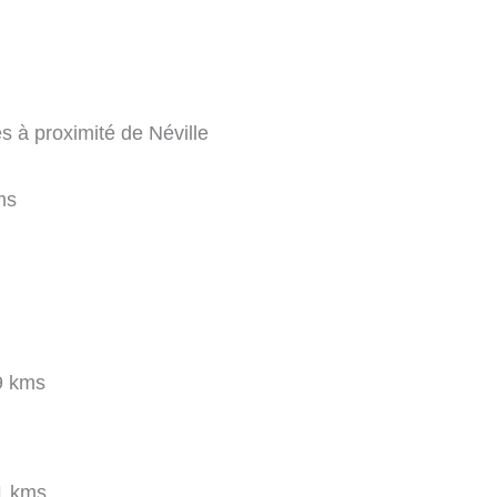
s à proximité de Néville
ms
9 kms
1 kms