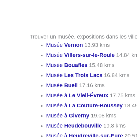
Trouver un musée, expositions dans les ville
Musée
Vernon
13.93 kms
Musée
Villers-sur-le-Roule
14.84 k
Musée
Bouafles
15.48 kms
Musée
Les Trois Lacs
16.84 kms
Musée
Bueil
17.16 kms
Musée à
Le Vieil-Évreux
17.75 kms
Musée à
La Couture-Boussey
18.4
Musée à
Giverny
19.08 kms
Musée
Heudebouville
19.8 kms
Musée à
Heudreville-sur-Eure
20.5