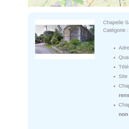
Chapelle S
Catégorie 
Adr
Quar
Tél
Site
Chap
ren
Chap
non