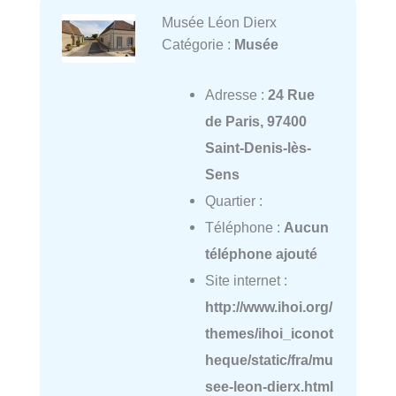
Musée Léon Dierx
Catégorie :
Musée
Adresse :
24 Rue
de Paris, 97400
Saint-Denis-lès-
Sens
Quartier :
Téléphone :
Aucun
téléphone ajouté
Site internet :
http://www.ihoi.org/
themes/ihoi_iconot
heque/static/fra/mu
see-leon-dierx.html