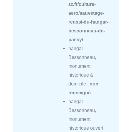
zz.fr/culture-
aero/sauvetage-
reussi-du-hangar-
bessonneau-de-
passy/
hangar
Bessonneau,
monument
historique à
domicile :
non
renseigné
hangar
Bessonneau,
monument
historique ouvert