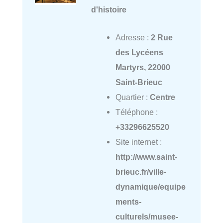
d'histoire
Adresse :
2 Rue
des Lycéens
Martyrs, 22000
Saint-Brieuc
Quartier :
Centre
Téléphone :
+33296625520
Site internet :
http://www.saint-
brieuc.fr/ville-
dynamique/equipe
ments-
culturels/musee-