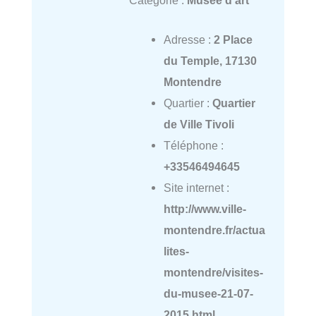
Adresse :
2 Place
du Temple, 17130
Montendre
Quartier :
Quartier
de Ville Tivoli
Téléphone :
+33546494645
Site internet :
http://www.ville-
montendre.fr/actua
lites-
montendre/visites-
du-musee-21-07-
2015.html