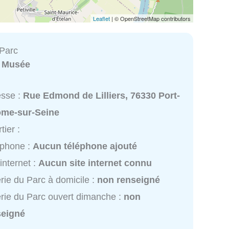
Leaflet
| © OpenStreetMap contributors
 Parc
:
Musée
esse :
Rue Edmond de Lilliers, 76330 Port-
ôme-sur-Seine
tier :
éphone :
Aucun téléphone ajouté
 internet :
Aucun site internet connu
rie du Parc à domicile :
non renseigné
rie du Parc ouvert dimanche :
non
seigné