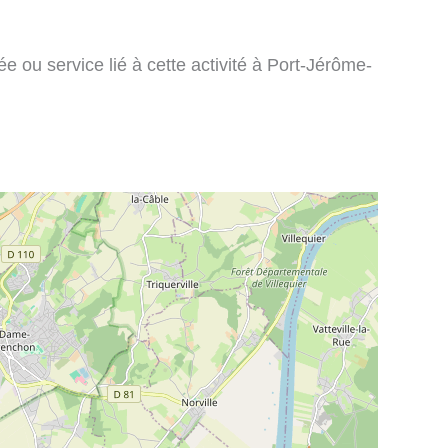
 ou service lié à cette activité à Port-Jérôme-
: