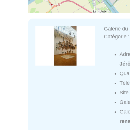
Galerie du
Catégorie 
Adr
Jér
Quar
Tél
Site
Gale
Gale
ren