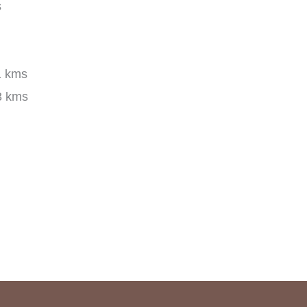
s
1 kms
3 kms