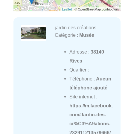
Leaflet
| © OpenStreetMap contributors
jardin des créations
Catégorie :
Musée
Adresse :
38140
Rives
Quartier :
Téléphone :
Aucun
téléphone ajouté
Site internet :
https://m.facebook.
com/Jardin-des-
cr%C3%A9ations-
232911213579666/