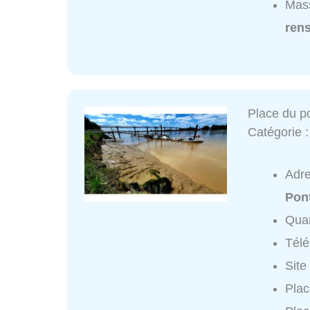
Mass
ren
Place du p
Catégorie 
Adr
Pon
Quar
Tél
Site
Plac