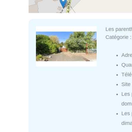
Les parent
Catégorie 
Adr
Quar
Tél
Site
Les 
domi
Les 
dim