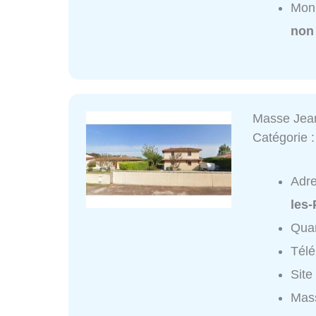
Monu
non
Masse Jean
Catégorie 
Adr
les
Quar
Tél
Site
Mass