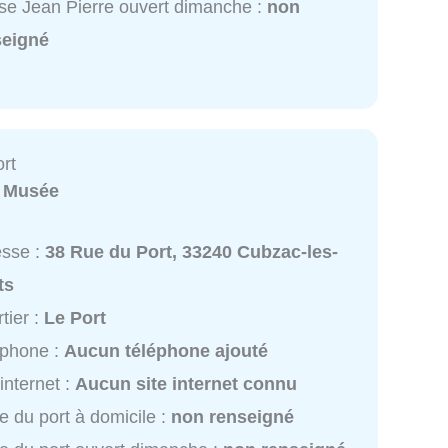
e Jean Pierre ouvert dimanche :
non
seigné
ort
:
Musée
esse :
38 Rue du Port, 33240 Cubzac-les-
ts
tier :
Le Port
éphone :
Aucun téléphone ajouté
 internet :
Aucun site internet connu
e du port à domicile :
non renseigné