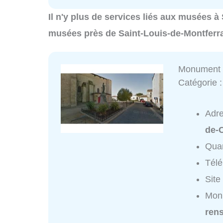
Il n'y plus de services liés aux musées à
musées près de Saint-Louis-de-Montferr
Monument 
Catégorie 
Adr
de-
Quar
Tél
Site
Monu
ren