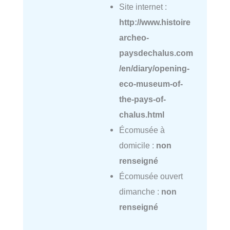
Site internet :
http://www.histoire
archeo-
paysdechalus.com
/en/diary/opening-
eco-museum-of-
the-pays-of-
chalus.html
Écomusée à
domicile :
non
renseigné
Écomusée ouvert
dimanche :
non
renseigné