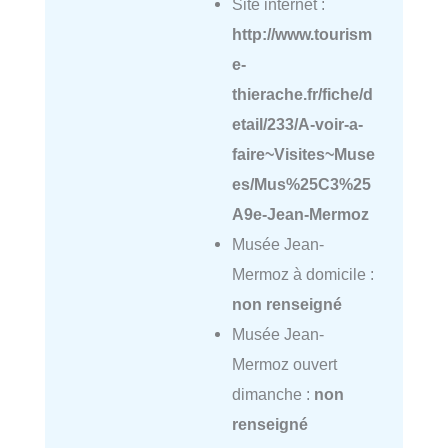
Site internet :
http://www.tourism
e-
thierache.fr/fiche/d
etail/233/A-voir-a-
faire~Visites~Muse
es/Mus%25C3%25
A9e-Jean-Mermoz
Musée Jean-
Mermoz à domicile :
non renseigné
Musée Jean-
Mermoz ouvert
dimanche :
non
renseigné