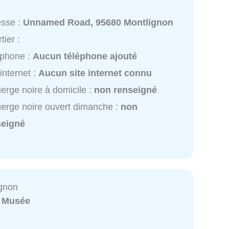
esse :
Unnamed Road, 95680 Montlignon
tier :
éphone :
Aucun téléphone ajouté
 internet :
Aucun site internet connu
ierge noire à domicile :
non renseigné
ierge noire ouvert dimanche :
non
seigné
ignon
:
Musée