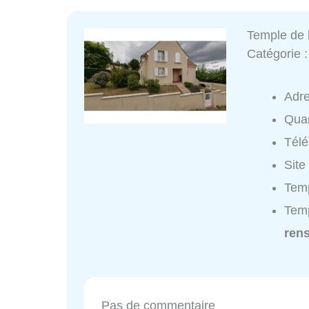
Temple de 
Catégorie 
Adr
Quar
Tél
Site
Temp
Temp
ren
Pas de commentaire