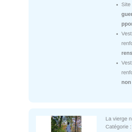
Site
gue
ppo
Vest
renf
ren
Vest
renf
non
La vierge n
Catégorie 