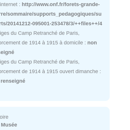
 internet :
http://www.onf.fr/forets-grande-
rre/sommaire/supports_pedagogiques/su
rts/20141212-095001-253478/3/++files++/4
iges du Camp Retranché de Paris,
orcement de 1914 à 1915 à domicile :
non
seigné
iges du Camp Retranché de Paris,
orcement de 1914 à 1915 ouvert dimanche :
 renseigné
oire
:
Musée