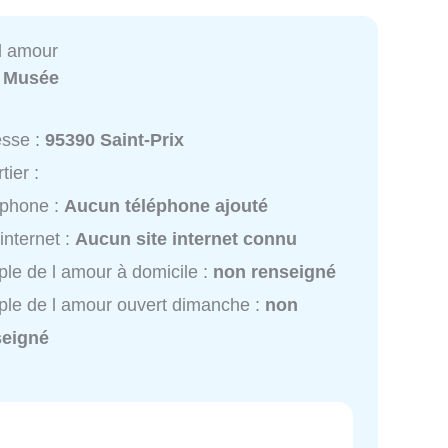
l amour
:
Musée
esse :
95390 Saint-Prix
tier :
éphone :
Aucun téléphone ajouté
 internet :
Aucun site internet connu
le de l amour à domicile :
non renseigné
le de l amour ouvert dimanche :
non
seigné