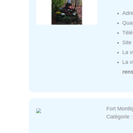
Adr
Quar
Tél
Site
La v
La v
ren
Fort Montl
Catégorie 