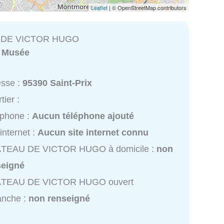
Leaflet
| © OpenStreetMap contributors
 DE VICTOR HUGO
:
Musée
esse :
95390 Saint-Prix
tier :
éphone :
Aucun téléphone ajouté
 internet :
Aucun site internet connu
TEAU DE VICTOR HUGO à domicile :
non
seigné
TEAU DE VICTOR HUGO ouvert
anche :
non renseigné