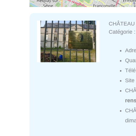
CHÂTEAU
Catégorie 
Adr
Quar
Tél
Site
CHÂ
ren
CHÂ
dim