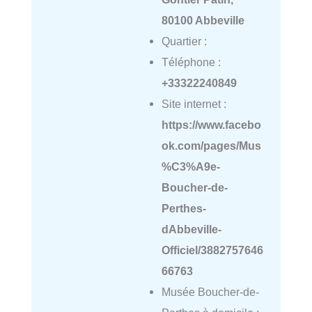
80100 Abbeville
Quartier :
Téléphone :
+33322240849
Site internet :
https://www.facebo
ok.com/pages/Mus
%C3%A9e-
Boucher-de-
Perthes-
dAbbeville-
Officiel/3882757646
66763
Musée Boucher-de-