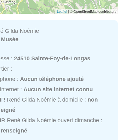
Leaflet
| © OpenStreetMap contributors
é Gilda Noémie
:
Musée
esse :
24510 Sainte-Foy-de-Longas
tier :
éphone :
Aucun téléphone ajouté
 internet :
Aucun site internet connu
R René Gilda Noémie à domicile :
non
seigné
R René Gilda Noémie ouvert dimanche :
 renseigné