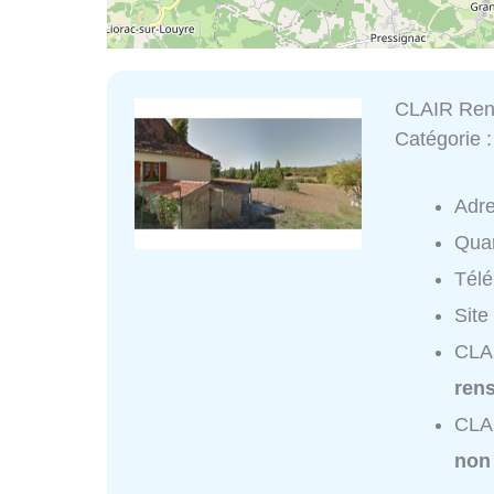
CLAIR Ren
Catégorie 
Adr
Quar
Tél
Site
CLAI
ren
CLAI
non