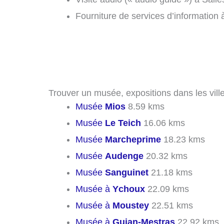
Fourniture de services d’information 
Trouver un musée, expositions dans les ville
Musée
Mios
8.59 kms
Musée
Le Teich
16.06 kms
Musée
Marcheprime
18.23 kms
Musée
Audenge
20.32 kms
Musée
Sanguinet
21.18 kms
Musée à
Ychoux
22.09 kms
Musée à
Moustey
22.51 kms
Musée à
Gujan-Mestras
22.92 kms