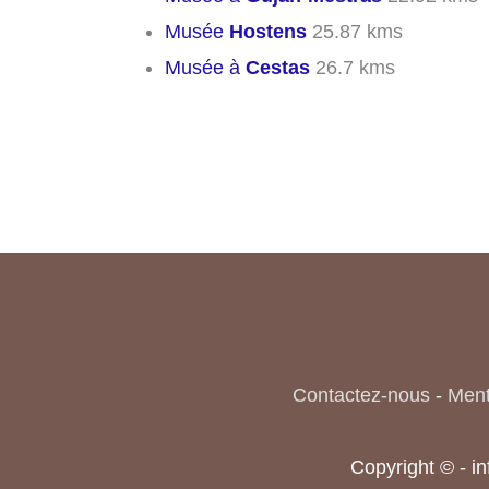
Musée
Hostens
25.87 kms
Musée à
Cestas
26.7 kms
Contactez-nous
-
Ment
Copyright © - i