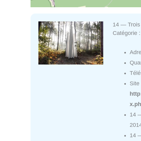
14 — Trois
Catégorie 
Adr
Quar
Tél
Site 
htt
x.ph
14 —
2014
14 —