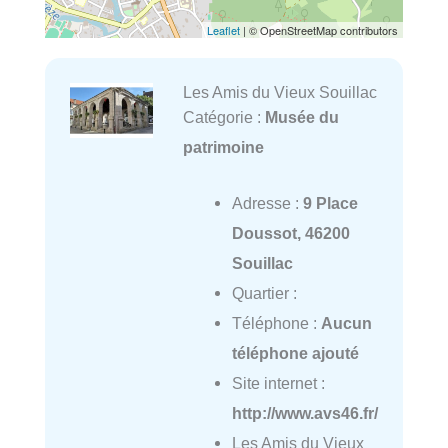
Leaflet
| © OpenStreetMap contributors
Les Amis du Vieux Souillac
Catégorie :
Musée du
patrimoine
Adresse :
9 Place
Doussot, 46200
Souillac
Quartier :
Téléphone :
Aucun
téléphone ajouté
Site internet :
http://www.avs46.fr/
Les Amis du Vieux