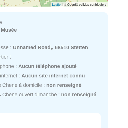
Leaflet
| © OpenStreetMap contributors
e
:
Musée
esse :
Unnamed Road,, 68510 Stetten
tier :
éphone :
Aucun téléphone ajouté
 internet :
Aucun site internet connu
 Chene à domicile :
non renseigné
s Chene ouvert dimanche :
non renseigné