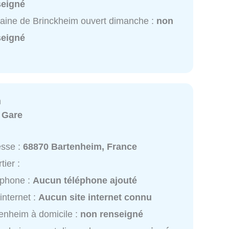
seigné
aine de Brinckheim ouvert dimanche :
non
seigné
m
:
Gare
esse :
68870 Bartenheim, France
tier :
éphone :
Aucun téléphone ajouté
 internet :
Aucun site internet connu
enheim à domicile :
non renseigné