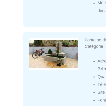
Mémo
dim
Fontaine d
Catégorie 
Adr
Bri
Quar
Tél
Site
Font