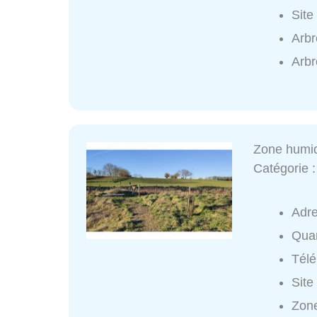
Site
Arbr
Arbr
Zone humi
Catégorie 
Adr
Quar
Tél
Site
Zone