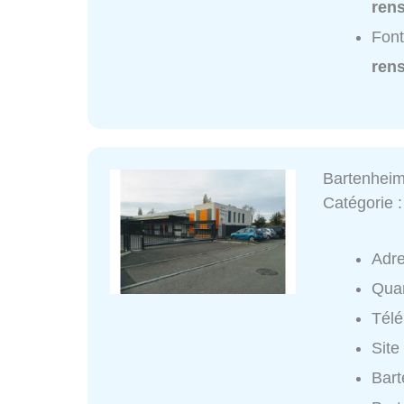
ren
Font
ren
Bartenhei
Catégorie 
Adr
Quar
Tél
Site
Bart