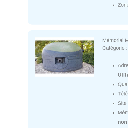
Zone
Mémorial M
Catégorie 
Adr
Uff
Quar
Tél
Site
Mémo
non