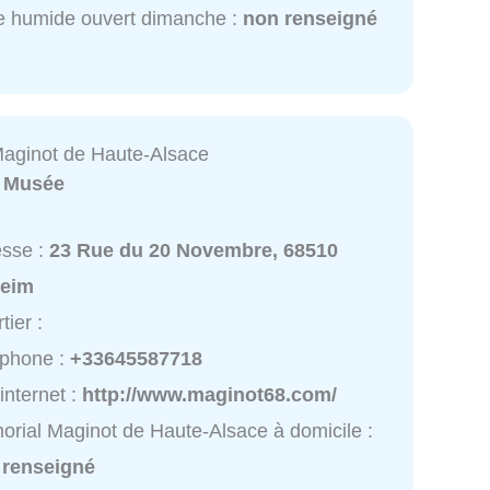
 humide ouvert dimanche :
non renseigné
aginot de Haute-Alsace
:
Musée
esse :
23 Rue du 20 Novembre, 68510
heim
tier :
éphone :
+33645587718
 internet :
http://www.maginot68.com/
rial Maginot de Haute-Alsace à domicile :
 renseigné