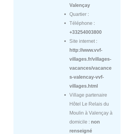
Valençay
Quartier :
Téléphone :
+33254003800
Site internet :
http://www.vvf-
villages.fr/villages-
vacances/vacance
s-valencay-vvf-
villages.html
Village partenaire
Hôtel Le Relais du
Moulin à Valençay à
domicile :
non
renseigné