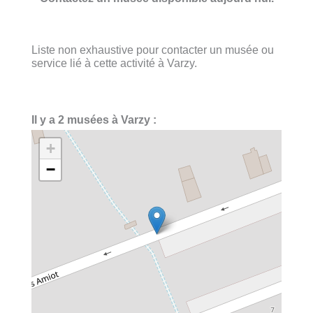
Liste non exhaustive pour contacter un musée ou
service lié à cette activité à Varzy.
Il y a 2 musées à Varzy :
+
−