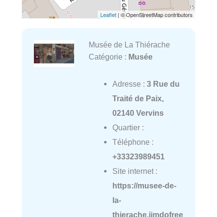
Leaflet
| © OpenStreetMap contributors
Musée de La Thiérache
Catégorie :
Musée
Adresse :
3 Rue du
Traité de Paix,
02140 Vervins
Quartier :
Téléphone :
+33323989451
Site internet :
https://musee-de-
la-
thierache.jimdofree