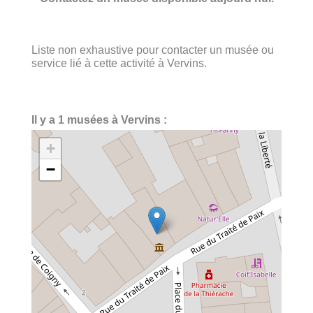
Liste non exhaustive pour contacter un musée ou
service lié à cette activité à Vervins.
Il y a 1 musées à Vervins :
+
−