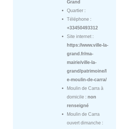
Grand
Quartier :
Téléphone :
+33450493312
Site internet :
https://www.ville-la-
grand.fr/ma-
mairie/ville-la-
grand/patrimoine/l
e-moulin-de-carra/
Moulin de Carra à
domicile :
non
renseigné
Moulin de Carra
ouvert dimanche :